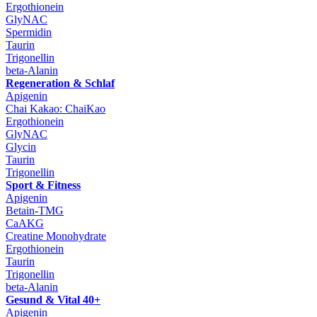
Ergothionein
GlyNAC
Spermidin
Taurin
Trigonellin
beta-Alanin
Regeneration & Schlaf
Apigenin
Chai Kakao: ChaiKao
Ergothionein
GlyNAC
Glycin
Taurin
Trigonellin
Sport & Fitness
Apigenin
Betain-TMG
CaAKG
Creatine Monohydrate
Ergothionein
Taurin
Trigonellin
beta-Alanin
Gesund & Vital 40+
Apigenin