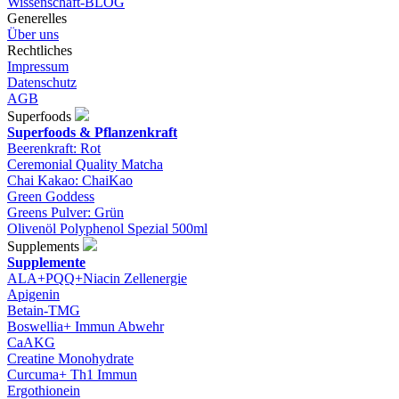
Wissenschaft-BLOG
Generelles
Über uns
Rechtliches
Impressum
Datenschutz
AGB
Superfoods
Superfoods & Pflanzenkraft
Beerenkraft: Rot
Ceremonial Quality Matcha
Chai Kakao: ChaiKao
Green Goddess
Greens Pulver: Grün
Olivenöl Polyphenol Spezial 500ml
Supplements
Supplemente
ALA+PQQ+Niacin Zellenergie
Apigenin
Betain-TMG
Boswellia+ Immun Abwehr
CaAKG
Creatine Monohydrate
Curcuma+ Th1 Immun
Ergothionein