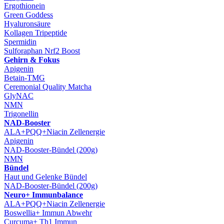
Ergothionein
Green Goddess
Hyaluronsäure
Kollagen Tripeptide
Spermidin
Sulforaphan Nrf2 Boost
Gehirn & Fokus
Apigenin
Betain-TMG
Ceremonial Quality Matcha
GlyNAC
NMN
Trigonellin
NAD-Booster
ALA+PQQ+Niacin Zellenergie
Apigenin
NAD-Booster-Bündel (200g)
NMN
Bündel
Haut und Gelenke Bündel
NAD-Booster-Bündel (200g)
Neuro+ Immunbalance
ALA+PQQ+Niacin Zellenergie
Boswellia+ Immun Abwehr
Curcuma+ Th1 Immun