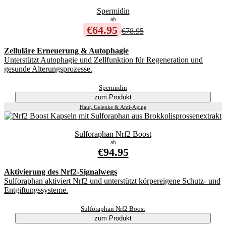
Spermidin
ab
€64.95
€78.95
Zelluläre Erneuerung & Autophagie
Unterstützt Autophagie und Zellfunktion für Regeneration und
gesunde Alterungsprozesse.
Spermidin
zum Produkt
Haut, Gelenke & Anti-Aging
Sulforaphan Nrf2 Boost
ab
€94.95
Aktivierung des Nrf2-Signalwegs
Sulforaphan aktiviert Nrf2 und unterstützt körpereigene Schutz- und
Entgiftungssysteme.
Sulforaphan Nrf2 Boost
zum Produkt