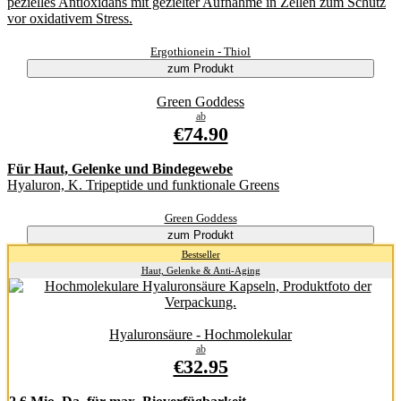
pezielles Antioxidans mit gezielter Aufnahme in Zellen zum Schutz
vor oxidativem Stress.
Ergothionein - Thiol
zum Produkt
Green Goddess
ab
€74.90
Für Haut, Gelenke und Bindegewebe
Hyaluron, K. Tripeptide und funktionale Greens
Green Goddess
zum Produkt
Bestseller
Haut, Gelenke & Anti-Aging
Hyaluronsäure - Hochmolekular
ab
€32.95