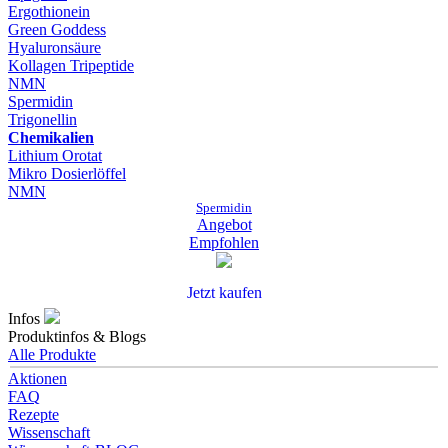
Ergothionein
Green Goddess
Hyaluronsäure
Kollagen Tripeptide
NMN
Spermidin
Trigonellin
Chemikalien
Lithium Orotat
Mikro Dosierlöffel
NMN
Spermidin
Angebot
Empfohlen
Jetzt kaufen
Infos
Produktinfos & Blogs
Alle Produkte
Aktionen
FAQ
Rezepte
Wissenschaft