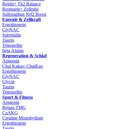
Reishi+ Th2 Balance
Rosmarin+ Zellruhe
Sulforaphan Nrf2 Boost
Energie & Zellkraft
Ergothionein
GlyNAC
Spermidin
Taurin
Trigonellin
beta-Alanin
Regeneration & Schlaf
Apigenin
Chai Kakao: ChaiKao
Ergothionein
GlyNAC
Glycin
Taurin
Trigonellin
Sport & Fitness
Apigenin
Betain-TMG
CaAKG
Creatine Monohydrate
Ergothionein
Taurin