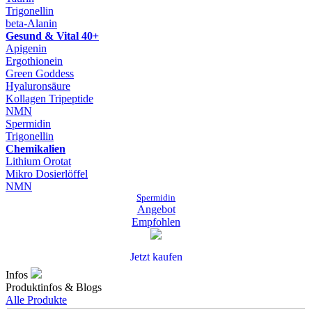
Trigonellin
beta-Alanin
Gesund & Vital 40+
Apigenin
Ergothionein
Green Goddess
Hyaluronsäure
Kollagen Tripeptide
NMN
Spermidin
Trigonellin
Chemikalien
Lithium Orotat
Mikro Dosierlöffel
NMN
Spermidin
Angebot
Empfohlen
Jetzt kaufen
Infos
Produktinfos & Blogs
Alle Produkte