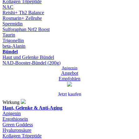
Kollagen Tripeptide
NAC
Reishi+ Th2 Balance
Rosmarin+ Zellruhe
Spermidin
Sulforaphan Nrf2 Boost
Taurin
Trigonellin
beta-Alanin
Bündel
Haut und Gelenke Bündel
NAD-Booster-Bündel (200g)
Apigenin
Angebot
Empfohlen
Jetzt kaufen
Wirkung
Haut, Gelenke & Anti-Aging
Apigenin
Ergothionein
Green Goddess
Hyaluronsäure
Kollagen Tripeptide