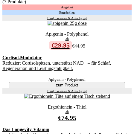
(7 Produkte)
Angebot
Empfohlen
Haut, Gelenke & Anti-Aging
Apigenin - Polyphenol
ab
€29.95
€44.95
Cortisol-Modulator
Reduziert Cortisolspitzen, unterstützt NAD+ – für Schlaf,
Regeneration und Leistungsfähigkeit.
Apigenin - Polyphenol
zum Produkt
Haut, Gelenke & Anti-Aging
Ergothionein - Thiol
ab
€74.95
Das Longevity-Vitamin