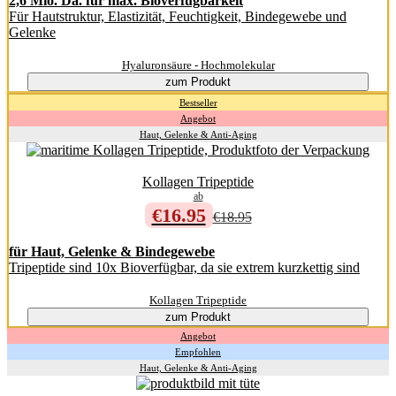
2,6 Mio. Da. für max. Bioverfügbarkeit
Für Hautstruktur, Elastizität, Feuchtigkeit, Bindegewebe und
Gelenke
Hyaluronsäure - Hochmolekular
zum Produkt
Bestseller
Angebot
Haut, Gelenke & Anti-Aging
Kollagen Tripeptide
ab
€16.95
€18.95
für Haut, Gelenke & Bindegewebe
Tripeptide sind 10x Bioverfügbar, da sie extrem kurzkettig sind
Kollagen Tripeptide
zum Produkt
Angebot
Empfohlen
Haut, Gelenke & Anti-Aging