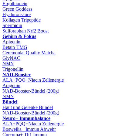
Ergothionein
Green Goddess
Hyaluronsäure
Kollagen Tripeptide
Spermidin
Sulforaphan Nrf2 Boost
Gehirn & Fokus
Apigenin
Betain-TMG
Ceremonial Quality Matcha
GlyNAC
NMN
Trigonellin
NAD-Booster
ALA+PQQ+Niacin Zellenergie
Apigenin
NAD-Booster-Bündel (200g)
NMN
Bündel
Haut und Gelenke Bündel
NAD-Booster-Bündel (200g)
Neuro+ Immunbalance
ALA+PQQ+Niacin Zellenergie
Boswellia+ Immun Abwehr
Curcuma+ Th1 Immun