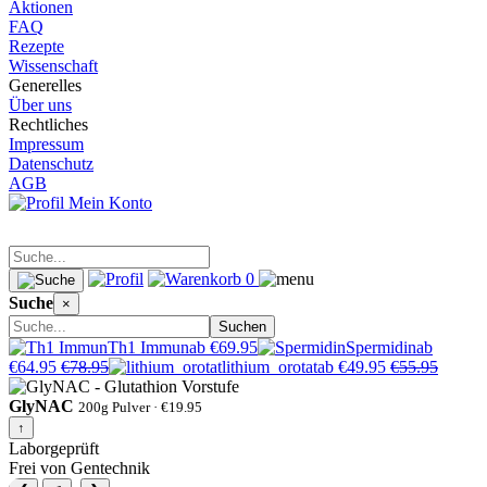
Aktionen
FAQ
Rezepte
Wissenschaft
Generelles
Über uns
Rechtliches
Impressum
Datenschutz
AGB
Mein Konto
0
Suche
×
Suchen
Th1 Immun
ab €69.95
Spermidin
ab
€64.95
€78.95
lithium_orotat
ab €49.95
€55.95
GlyNAC
200g Pulver · €19.95
↑
Laborgeprüft
Frei von Gentechnik