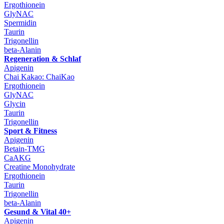
Ergothionein
GlyNAC
Spermidin
Taurin
Trigonellin
beta-Alanin
Regeneration & Schlaf
Apigenin
Chai Kakao: ChaiKao
Ergothionein
GlyNAC
Glycin
Taurin
Trigonellin
Sport & Fitness
Apigenin
Betain-TMG
CaAKG
Creatine Monohydrate
Ergothionein
Taurin
Trigonellin
beta-Alanin
Gesund & Vital 40+
Apigenin