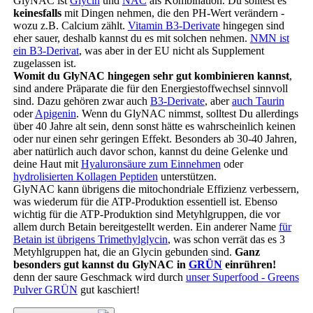
GlyNAC ist
Glycin
und
NAC
als Kombination. Du solltest es
keinesfalls
mit Dingen nehmen, die den PH-Wert verändern -
wozu z.B. Calcium zählt.
Vitamin B3-Derivate
hingegen sind
eher sauer, deshalb kannst du es mit solchen nehmen.
NMN ist
ein B3-Derivat
, was aber in der EU nicht als Supplement
zugelassen ist.
Womit du GlyNAC hingegen sehr gut kombinieren kannst
,
sind andere Präparate die für den Energiestoffwechsel sinnvoll
sind. Dazu gehören zwar auch
B3-Derivate
, aber
auch Taurin
oder
Apigenin
. Wenn du GlyNAC nimmst, solltest Du allerdings
über 40 Jahre alt sein, denn sonst hätte es wahrscheinlich keinen
oder nur einen sehr geringen Effekt. Besonders ab 30-40 Jahren,
aber natürlich auch davor schon, kannst du deine Gelenke und
deine Haut mit
Hyaluronsäure zum Einnehmen
oder
hydrolisierten Kollagen Peptiden
unterstützen.
GlyNAC kann übrigens die mitochondriale Effizienz verbessern,
was wiederum für die ATP-Produktion essentiell ist. Ebenso
wichtig für die ATP-Produktion sind Metyhlgruppen, die vor
allem durch Betain bereitgestellt werden. Ein anderer Name
für
Betain ist übrigens Trimethylglycin
, was schon verrät das es 3
Metyhlgruppen hat, die an Glycin gebunden sind.
Ganz
besonders gut kannst du GlyNAC in
GRÜN
einrühren!
denn der saure Geschmack wird durch
unser Superfood - Greens
Pulver GRÜN
gut kaschiert!