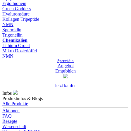
Ergothionein
Green Goddess
Hyaluronsäure
Kollagen Tripeptide
NMN
Spermidin
Trigonellin
Chemikalien
Lithium Orotat
Mikro Dosierlöffel
NMN
Spermidin
Angebot
Empfohlen
Jetzt kaufen
Infos
Produktinfos & Blogs
Alle Produkte
Aktionen
FAQ
Rezepte
Wissenschaft