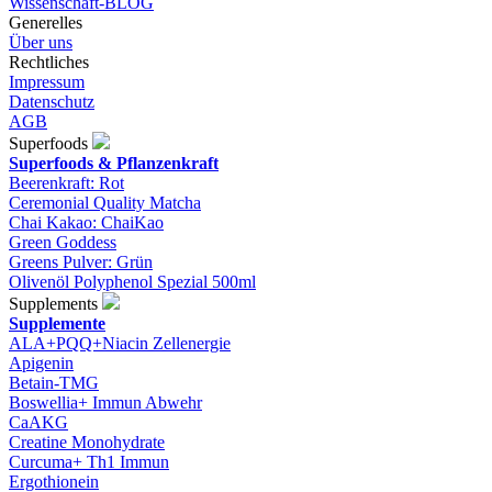
Wissenschaft-BLOG
Generelles
Über uns
Rechtliches
Impressum
Datenschutz
AGB
Superfoods
Superfoods & Pflanzenkraft
Beerenkraft: Rot
Ceremonial Quality Matcha
Chai Kakao: ChaiKao
Green Goddess
Greens Pulver: Grün
Olivenöl Polyphenol Spezial 500ml
Supplements
Supplemente
ALA+PQQ+Niacin Zellenergie
Apigenin
Betain-TMG
Boswellia+ Immun Abwehr
CaAKG
Creatine Monohydrate
Curcuma+ Th1 Immun
Ergothionein