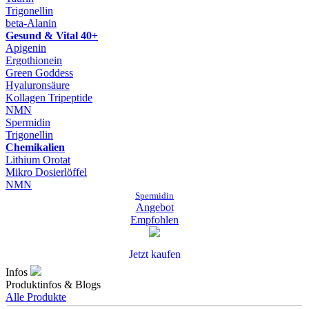
Trigonellin
beta-Alanin
Gesund & Vital 40+
Apigenin
Ergothionein
Green Goddess
Hyaluronsäure
Kollagen Tripeptide
NMN
Spermidin
Trigonellin
Chemikalien
Lithium Orotat
Mikro Dosierlöffel
NMN
Spermidin
Angebot
Empfohlen
Jetzt kaufen
Infos
Produktinfos & Blogs
Alle Produkte