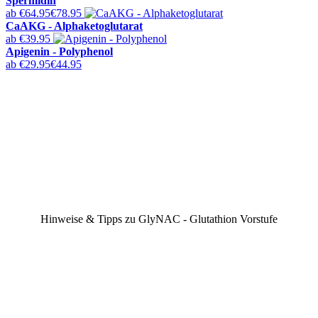
Spermidin
ab
€64.95
€78.95
CaAKG - Alphaketoglutarat
ab
€39.95
Apigenin - Polyphenol
ab
€29.95
€44.95
Hinweise & Tipps zu GlyNAC - Glutathion Vorstufe