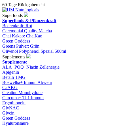
60 Tage Rückgaberecht
Superfoods
Superfoods & Pflanzenkraft
Beerenkraft: Rot
Ceremonial Quality Matcha
Chai Kakao: ChaiKao
Green Goddess
Greens Pulver: Grün
Olivenöl Polyphenol Spezial 500ml
Supplements
Supplemente
ALA+PQQ+Niacin Zellenergie
Apigenin
Betain-TMG
Boswellia+ Immun Abwehr
CaAKG
Creatine Monohydrate
Curcuma+ Th1 Immun
Ergothionein
GlyNAC
Glycin
Green Goddess
Hyaluronsäure