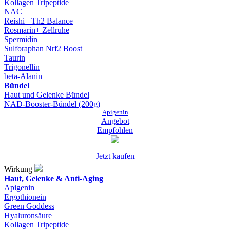
Kollagen Tripeptide
NAC
Reishi+ Th2 Balance
Rosmarin+ Zellruhe
Spermidin
Sulforaphan Nrf2 Boost
Taurin
Trigonellin
beta-Alanin
Bündel
Haut und Gelenke Bündel
NAD-Booster-Bündel (200g)
Apigenin
Angebot
Empfohlen
Jetzt kaufen
Wirkung
Haut, Gelenke & Anti-Aging
Apigenin
Ergothionein
Green Goddess
Hyaluronsäure
Kollagen Tripeptide