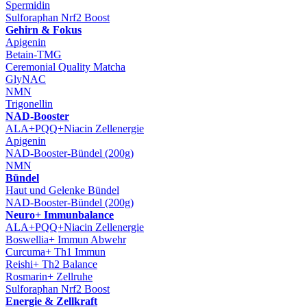
Spermidin
Sulforaphan Nrf2 Boost
Gehirn & Fokus
Apigenin
Betain-TMG
Ceremonial Quality Matcha
GlyNAC
NMN
Trigonellin
NAD-Booster
ALA+PQQ+Niacin Zellenergie
Apigenin
NAD-Booster-Bündel (200g)
NMN
Bündel
Haut und Gelenke Bündel
NAD-Booster-Bündel (200g)
Neuro+ Immunbalance
ALA+PQQ+Niacin Zellenergie
Boswellia+ Immun Abwehr
Curcuma+ Th1 Immun
Reishi+ Th2 Balance
Rosmarin+ Zellruhe
Sulforaphan Nrf2 Boost
Energie & Zellkraft