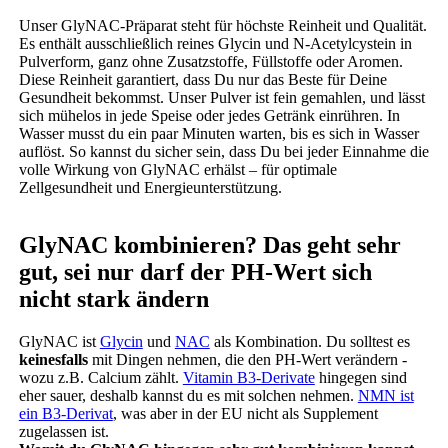
Unser GlyNAC-Präparat steht für höchste Reinheit und Qualität.
Es enthält ausschließlich reines Glycin und N-Acetylcystein in
Pulverform, ganz ohne Zusatzstoffe, Füllstoffe oder Aromen.
Diese Reinheit garantiert, dass Du nur das Beste für Deine
Gesundheit bekommst. Unser Pulver ist fein gemahlen, und lässt
sich mühelos in jede Speise oder jedes Getränk einrühren. In
Wasser musst du ein paar Minuten warten, bis es sich in Wasser
auflöst. So kannst du sicher sein, dass Du bei jeder Einnahme die
volle Wirkung von GlyNAC erhälst – für optimale
Zellgesundheit und Energieunterstützung.
GlyNAC kombinieren? Das geht sehr
gut, sei nur darf der PH-Wert sich
nicht stark ändern
GlyNAC ist
Glycin
und
NAC
als Kombination. Du solltest es
keinesfalls
mit Dingen nehmen, die den PH-Wert verändern -
wozu z.B. Calcium zählt.
Vitamin B3-Derivate
hingegen sind
eher sauer, deshalb kannst du es mit solchen nehmen.
NMN ist
ein B3-Derivat
, was aber in der EU nicht als Supplement
zugelassen ist.