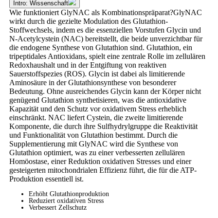
Intro: Wissenschaft
Wie funktioniert GlyNAC als Kombinationspräparat?GlyNAC
wirkt durch die gezielte Modulation des Glutathion-
Stoffwechsels, indem es die essenziellen Vorstufen Glycin und
N-Acetylcystein (NAC) bereitstellt, die beide unverzichtbar für
die endogene Synthese von Glutathion sind. Glutathion, ein
tripeptidales Antioxidans, spielt eine zentrale Rolle im zellulären
Redoxhaushalt und in der Entgiftung von reaktiven
Sauerstoffspezies (ROS). Glycin ist dabei als limitierende
Aminosäure in der Glutathionsynthese von besonderer
Bedeutung. Ohne ausreichendes Glycin kann der Körper nicht
genügend Glutathion synthetisieren, was die antioxidative
Kapazität und den Schutz vor oxidativem Stress erheblich
einschränkt. NAC liefert Cystein, die zweite limitierende
Komponente, die durch ihre Sulfhydrylgruppe die Reaktivität
und Funktionalität von Glutathion bestimmt. Durch die
Supplementierung mit GlyNAC wird die Synthese von
Glutathion optimiert, was zu einer verbesserten zellulären
Homöostase, einer Reduktion oxidativen Stresses und einer
gesteigerten mitochondrialen Effizienz führt, die für die ATP-
Produktion essentiell ist.
Erhöht Glutathionproduktion
Reduziert oxidativen Stress
Verbessert Zellschutz