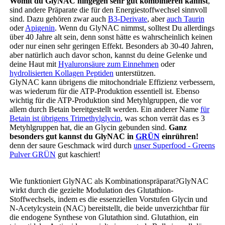
Womit du GlyNAC hingegen sehr gut kombinieren kannst
,
sind andere Präparate die für den Energiestoffwechsel sinnvoll
sind. Dazu gehören zwar auch
B3-Derivate
, aber
auch Taurin
oder
Apigenin
. Wenn du GlyNAC nimmst, solltest Du allerdings
über 40 Jahre alt sein, denn sonst hätte es wahrscheinlich keinen
oder nur einen sehr geringen Effekt. Besonders ab 30-40 Jahren,
aber natürlich auch davor schon, kannst du deine Gelenke und
deine Haut mit
Hyaluronsäure zum Einnehmen
oder
hydrolisierten Kollagen Peptiden
unterstützen.
GlyNAC kann übrigens die mitochondriale Effizienz verbessern,
was wiederum für die ATP-Produktion essentiell ist. Ebenso
wichtig für die ATP-Produktion sind Metyhlgruppen, die vor
allem durch Betain bereitgestellt werden. Ein anderer Name
für
Betain ist übrigens Trimethylglycin
, was schon verrät das es 3
Metyhlgruppen hat, die an Glycin gebunden sind.
Ganz
besonders gut kannst du GlyNAC in
GRÜN
einrühren!
denn der saure Geschmack wird durch
unser Superfood - Greens
Pulver GRÜN
gut kaschiert!
Wie funktioniert GlyNAC als Kombinationspräparat?GlyNAC
wirkt durch die gezielte Modulation des Glutathion-
Stoffwechsels, indem es die essenziellen Vorstufen Glycin und
N-Acetylcystein (NAC) bereitstellt, die beide unverzichtbar für
die endogene Synthese von Glutathion sind. Glutathion, ein