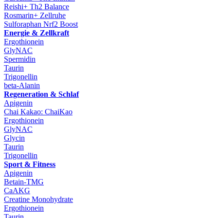
Reishi+ Th2 Balance
Rosmarin+ Zellruhe
Sulforaphan Nrf2 Boost
Energie & Zellkraft
Ergothionein
GlyNAC
Spermidin
Taurin
Trigonellin
beta-Alanin
Regeneration & Schlaf
Apigenin
Chai Kakao: ChaiKao
Ergothionein
GlyNAC
Glycin
Taurin
Trigonellin
Sport & Fitness
Apigenin
Betain-TMG
CaAKG
Creatine Monohydrate
Ergothionein
Taurin