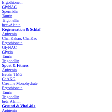
Ergothionein
GlyNAC
Spermidin
Taurin
Trigonellin
beta-Alanin
Regeneration & Schlaf
Apigenin
Chai Kakao: ChaiKao
Ergothionein
GlyNAC
Glycin
Taurin
Trigonellin
Sport & Fitness
Apigenin
Betain-TMG
CaAKG
Creatine Monohydrate
Ergothionein
Taurin
Trigonellin
beta-Alanin
Gesund & Vital 40+
Apigenin