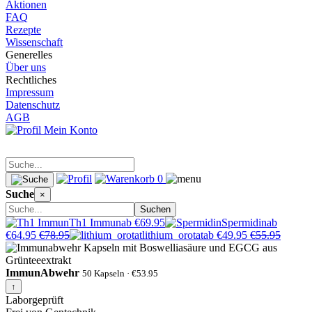
Aktionen
FAQ
Rezepte
Wissenschaft
Generelles
Über uns
Rechtliches
Impressum
Datenschutz
AGB
Mein Konto
0
Suche
×
Suchen
Th1 Immun
ab €69.95
Spermidin
ab
€64.95
€78.95
lithium_orotat
ab €49.95
€55.95
ImmunAbwehr
50 Kapseln · €53.95
↑
Laborgeprüft