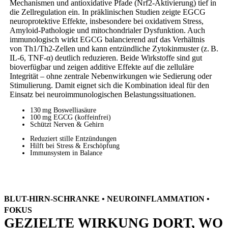
Mechanismen und antioxidative Pfade (Nrf2-Aktivierung) tief in
die Zellregulation ein. In präklinischen Studien zeigte EGCG
neuroprotektive Effekte, insbesondere bei oxidativem Stress,
Amyloid-Pathologie und mitochondrialer Dysfunktion. Auch
immunologisch wirkt EGCG balancierend auf das Verhältnis
von Th1/Th2-Zellen und kann entzündliche Zytokinmuster (z. B.
IL-6, TNF-α) deutlich reduzieren. Beide Wirkstoffe sind gut
bioverfügbar und zeigen additive Effekte auf die zelluläre
Integrität – ohne zentrale Nebenwirkungen wie Sedierung oder
Stimulierung. Damit eignet sich die Kombination ideal für den
Einsatz bei neuroimmunologischen Belastungssituationen.
130 mg Boswelliasäure
100 mg EGCG (koffeinfrei)
Schützt Nerven & Gehirn
Reduziert stille Entzündungen
Hilft bei Stress & Erschöpfung
Immunsystem in Balance
BLUT-HIRN-SCHRANKE • NEUROINFLAMMATION •
FOKUS
GEZIELTE WIRKUNG DORT, WO