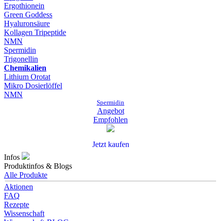
Ergothionein
Green Goddess
Hyaluronsäure
Kollagen Tripeptide
NMN
Spermidin
Trigonellin
Chemikalien
Lithium Orotat
Mikro Dosierlöffel
NMN
Spermidin
Angebot
Empfohlen
Jetzt kaufen
Infos
Produktinfos & Blogs
Alle Produkte
Aktionen
FAQ
Rezepte
Wissenschaft