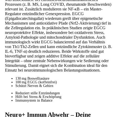
Prozessen (z. B. MS, Long COVID, rheumatoide Beschwerden)
relevant ist. Zusätzlich modulieren sie NF-κB – ein Master-
Regulator entzündlicher Genexpression. EGCG
(Epigallocatechingallat) wiederum greift über epigenetische
Mechanismen und antioxidative Pfade (Nrf2-Aktivierung) tief in
die Zellregulation ein. In präklinischen Studien zeigte EGCG
neuroprotektive Effekte, insbesondere bei oxidativem Stress,
Amyloid-Pathologie und mitochondrialer Dysfunktion. Auch
immunologisch wirkt EGCG balancierend auf das Verhältnis
von Th1/Th2-Zellen und kann entzündliche Zytokinmuster (z. B.
IL-6, TNF-α) deutlich reduzieren. Beide Wirkstoffe sind gut
bioverfügbar und zeigen additive Effekte auf die zelluläre
Integrität – ohne zentrale Nebenwirkungen wie Sedierung oder
Stimulierung. Damit eignet sich die Kombination ideal für den
Einsatz bei neuroimmunologischen Belastungssituationen.
130 mg Boswelliasäure
100 mg EGCG (koffeinfrei)
Schützt Nerven & Gehirn
Reduziert stille Entzündungen
Hilft bei Stress & Erschöpfung
Immunsystem in Balance
Neuro+ Immun Abwehr – Deine