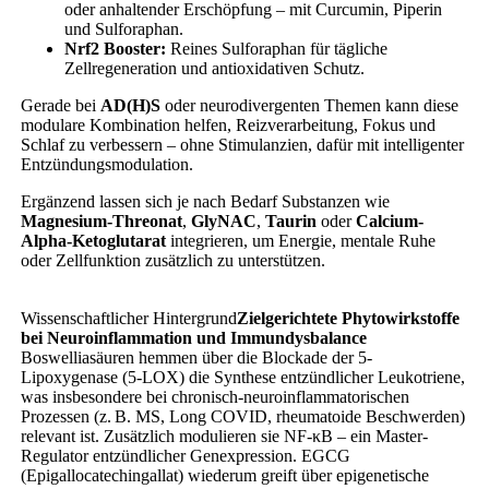
oder anhaltender Erschöpfung – mit Curcumin, Piperin
und Sulforaphan.
Nrf2 Booster:
Reines Sulforaphan für tägliche
Zellregeneration und antioxidativen Schutz.
Gerade bei
AD(H)S
oder neurodivergenten Themen kann diese
modulare Kombination helfen, Reizverarbeitung, Fokus und
Schlaf zu verbessern – ohne Stimulanzien, dafür mit intelligenter
Entzündungsmodulation.
Ergänzend lassen sich je nach Bedarf Substanzen wie
Magnesium-Threonat
,
GlyNAC
,
Taurin
oder
Calcium-
Alpha-Ketoglutarat
integrieren, um Energie, mentale Ruhe
oder Zellfunktion zusätzlich zu unterstützen.
Wissenschaftlicher Hintergrund
Zielgerichtete Phytowirkstoffe
bei Neuroinflammation und Immundysbalance
Boswelliasäuren hemmen über die Blockade der 5-
Lipoxygenase (5-LOX) die Synthese entzündlicher Leukotriene,
was insbesondere bei chronisch-neuroinflammatorischen
Prozessen (z. B. MS, Long COVID, rheumatoide Beschwerden)
relevant ist. Zusätzlich modulieren sie NF-κB – ein Master-
Regulator entzündlicher Genexpression. EGCG
(Epigallocatechingallat) wiederum greift über epigenetische