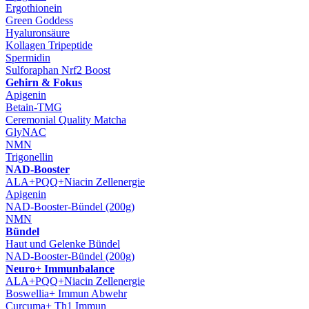
Ergothionein
Green Goddess
Hyaluronsäure
Kollagen Tripeptide
Spermidin
Sulforaphan Nrf2 Boost
Gehirn & Fokus
Apigenin
Betain-TMG
Ceremonial Quality Matcha
GlyNAC
NMN
Trigonellin
NAD-Booster
ALA+PQQ+Niacin Zellenergie
Apigenin
NAD-Booster-Bündel (200g)
NMN
Bündel
Haut und Gelenke Bündel
NAD-Booster-Bündel (200g)
Neuro+ Immunbalance
ALA+PQQ+Niacin Zellenergie
Boswellia+ Immun Abwehr
Curcuma+ Th1 Immun