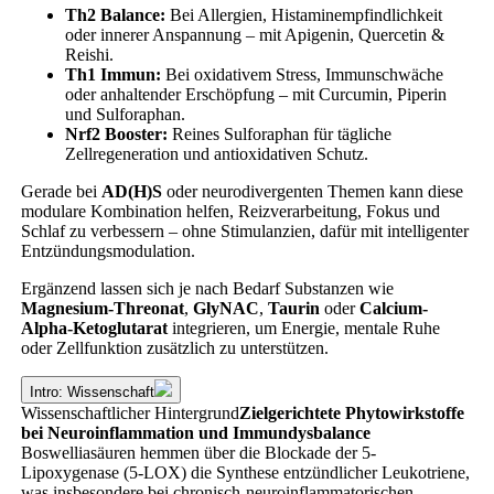
Th2 Balance:
Bei Allergien, Histaminempfindlichkeit
oder innerer Anspannung – mit Apigenin, Quercetin &
Reishi.
Th1 Immun:
Bei oxidativem Stress, Immunschwäche
oder anhaltender Erschöpfung – mit Curcumin, Piperin
und Sulforaphan.
Nrf2 Booster:
Reines Sulforaphan für tägliche
Zellregeneration und antioxidativen Schutz.
Gerade bei
AD(H)S
oder neurodivergenten Themen kann diese
modulare Kombination helfen, Reizverarbeitung, Fokus und
Schlaf zu verbessern – ohne Stimulanzien, dafür mit intelligenter
Entzündungsmodulation.
Ergänzend lassen sich je nach Bedarf Substanzen wie
Magnesium-Threonat
,
GlyNAC
,
Taurin
oder
Calcium-
Alpha-Ketoglutarat
integrieren, um Energie, mentale Ruhe
oder Zellfunktion zusätzlich zu unterstützen.
Intro: Wissenschaft
Wissenschaftlicher Hintergrund
Zielgerichtete Phytowirkstoffe
bei Neuroinflammation und Immundysbalance
Boswelliasäuren hemmen über die Blockade der 5-
Lipoxygenase (5-LOX) die Synthese entzündlicher Leukotriene,
was insbesondere bei chronisch-neuroinflammatorischen