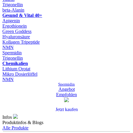
Trigonellin
beta-Alanin
Gesund & Vital 40+
Apigenin
Ergothionein
Green Goddess
Hyaluronsäure
Kollagen Tripeptide
NMN
Spermidin
Trigonellin
Chemikalien
Lithium Orotat
Mikro Dosierlöffel
NMN
Spermidin
Angebot
Empfohlen
Jetzt kaufen
Infos
Produktinfos & Blogs
Alle Produkte