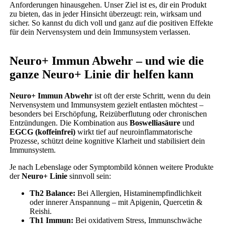
Anforderungen hinausgehen. Unser Ziel ist es, dir ein Produkt
zu bieten, das in jeder Hinsicht überzeugt: rein, wirksam und
sicher. So kannst du dich voll und ganz auf die positiven Effekte
für dein Nervensystem und dein Immunsystem verlassen.
Neuro+ Immun Abwehr – und wie die
ganze Neuro+ Linie dir helfen kann
Neuro+ Immun Abwehr
ist oft der erste Schritt, wenn du dein
Nervensystem und Immunsystem gezielt entlasten möchtest –
besonders bei Erschöpfung, Reizüberflutung oder chronischen
Entzündungen. Die Kombination aus
Boswelliasäure
und
EGCG (koffeinfrei)
wirkt tief auf neuroinflammatorische
Prozesse, schützt deine kognitive Klarheit und stabilisiert dein
Immunsystem.
Je nach Lebenslage oder Symptombild können weitere Produkte
der
Neuro+ Linie
sinnvoll sein:
Th2 Balance:
Bei Allergien, Histaminempfindlichkeit
oder innerer Anspannung – mit Apigenin, Quercetin &
Reishi.
Th1 Immun:
Bei oxidativem Stress, Immunschwäche