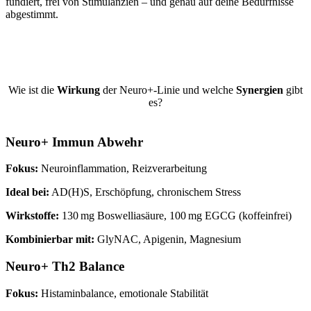
fundiert, frei von Stimulanzien – und genau auf deine Bedürfnisse
abgestimmt.
Wie ist die
Wirkung
der Neuro+-Linie und welche
Synergien
gibt
es?
Neuro+ Immun Abwehr
Fokus:
Neuroinflammation, Reizverarbeitung
Ideal bei:
AD(H)S, Erschöpfung, chronischem Stress
Wirkstoffe:
130 mg Boswelliasäure, 100 mg EGCG (koffeinfrei)
Kombinierbar mit:
GlyNAC, Apigenin, Magnesium
Neuro+ Th2 Balance
Fokus:
Histaminbalance, emotionale Stabilität