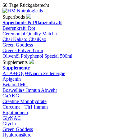
60 Tage Rückgaberecht
Superfoods
Superfoods & Pflanzenkraft
Beerenkraft: Rot
Ceremonial Quality Matcha
Chai Kakao: ChaiKao
Green Goddess
Greens Pulver: Grün
Olivenöl Polyphenol Spezial 500ml
Supplements
Supplemente
ALA+PQQ+Niacin Zellenergie
Apigenin
Betain-TMG
Boswellia+ Immun Abwehr
CaAKG
Creatine Monohydrate
Curcuma+ Th1 Immun
Ergothionein
GlyNAC
Glycin
Green Goddess
Hyaluronsäure