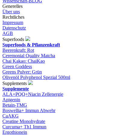
Wissenschaft-BLOG
Generelles
Über uns
Rechtliches
Impressum
Datenschutz
AGB
Superfoods
Superfoods & Pflanzenkraft
Beerenkraft: Rot
Ceremonial Quality Matcha
Chai Kakao: ChaiKao
Green Goddess
Greens Pulver: Grün
Olivenöl Polyphenol Spezial 500ml
Supplements
Supplemente
ALA+PQQ+Niacin Zellenergie
Apigenin
Betain-TMG
Boswellia+ Immun Abwehr
CaAKG
Creatine Monohydrate
Curcuma+ Th1 Immun
Ergothionein