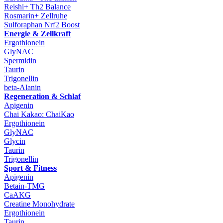
Reishi+ Th2 Balance
Rosmarin+ Zellruhe
Sulforaphan Nrf2 Boost
Energie & Zellkraft
Ergothionein
GlyNAC
Spermidin
Taurin
Trigonellin
beta-Alanin
Regeneration & Schlaf
Apigenin
Chai Kakao: ChaiKao
Ergothionein
GlyNAC
Glycin
Taurin
Trigonellin
Sport & Fitness
Apigenin
Betain-TMG
CaAKG
Creatine Monohydrate
Ergothionein
Taurin