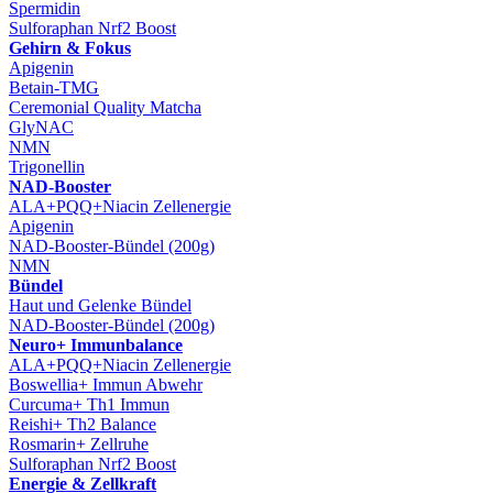
Spermidin
Sulforaphan Nrf2 Boost
Gehirn & Fokus
Apigenin
Betain-TMG
Ceremonial Quality Matcha
GlyNAC
NMN
Trigonellin
NAD-Booster
ALA+PQQ+Niacin Zellenergie
Apigenin
NAD-Booster-Bündel (200g)
NMN
Bündel
Haut und Gelenke Bündel
NAD-Booster-Bündel (200g)
Neuro+ Immunbalance
ALA+PQQ+Niacin Zellenergie
Boswellia+ Immun Abwehr
Curcuma+ Th1 Immun
Reishi+ Th2 Balance
Rosmarin+ Zellruhe
Sulforaphan Nrf2 Boost
Energie & Zellkraft