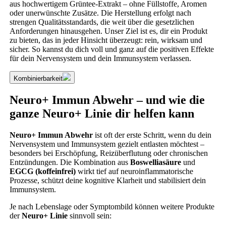
aus hochwertigem Grüntee-Extrakt – ohne Füllstoffe, Aromen
oder unerwünschte Zusätze. Die Herstellung erfolgt nach
strengen Qualitätsstandards, die weit über die gesetzlichen
Anforderungen hinausgehen. Unser Ziel ist es, dir ein Produkt
zu bieten, das in jeder Hinsicht überzeugt: rein, wirksam und
sicher. So kannst du dich voll und ganz auf die positiven Effekte
für dein Nervensystem und dein Immunsystem verlassen.
Kombinierbarkeit
Neuro+ Immun Abwehr – und wie die
ganze Neuro+ Linie dir helfen kann
Neuro+ Immun Abwehr
ist oft der erste Schritt, wenn du dein
Nervensystem und Immunsystem gezielt entlasten möchtest –
besonders bei Erschöpfung, Reizüberflutung oder chronischen
Entzündungen. Die Kombination aus
Boswelliasäure
und
EGCG (koffeinfrei)
wirkt tief auf neuroinflammatorische
Prozesse, schützt deine kognitive Klarheit und stabilisiert dein
Immunsystem.
Je nach Lebenslage oder Symptombild können weitere Produkte
der
Neuro+ Linie
sinnvoll sein: