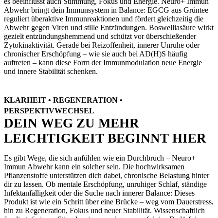
es beeinflusst auch Stimmung, Fokus und Energie. Neuro+ Immun
Abwehr bringt dein Immunsystem in Balance: EGCG aus Grüntee
reguliert überaktive Immunreaktionen und fördert gleichzeitig die
Abwehr gegen Viren und stille Entzündungen. Boswelliasäure wirkt
gezielt entzündungshemmend und schützt vor überschießender
Zytokinaktivität. Gerade bei Reizoffenheit, innerer Unruhe oder
chronischer Erschöpfung – wie sie auch bei AD(H)S häufig
auftreten – kann diese Form der Immunmodulation neue Energie
und innere Stabilität schenken.
KLARHEIT • REGENERATION •
PERSPEKTIVWECHSEL
DEIN WEG ZU MEHR
LEICHTIGKEIT BEGINNT HIER
Es gibt Wege, die sich anfühlen wie ein Durchbruch – Neuro+
Immun Abwehr kann ein solcher sein. Die hochwirksamen
Pflanzenstoffe unterstützen dich dabei, chronische Belastung hinter
dir zu lassen. Ob mentale Erschöpfung, unruhiger Schlaf, ständige
Infektanfälligkeit oder die Suche nach innerer Balance: Dieses
Produkt ist wie ein Schritt über eine Brücke – weg vom Dauerstress,
hin zu Regeneration, Fokus und neuer Stabilität. Wissenschaftlich