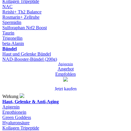
Kollagen Tripeptide
NAC
Reishi+ Th2 Balance
Rosmarin+ Zellruhe
Spermidin
Sulforaphan Nrf2 Boost
Taurin
Trigonellin
beta-Alanin
Bündel
Haut und Gelenke Bündel
NAD-Booster-Bündel (200g)
Apigenin
Angebot
Empfohlen
Jetzt kaufen
Wirkung
Haut, Gelenke & Anti-Aging
Apigenin
Ergothionein
Green Goddess
Hyaluronsäure
Kollagen Tripeptide